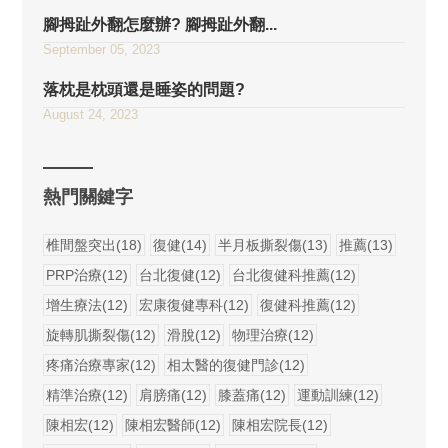
腳拇趾外翻怎麼辦? 腳拇趾外翻...
September 05, 2023
落枕是枕頭還是睡姿的問題?
August 24, 2023
熱門關鍵字
椎間盤突出(18)
復健(14)
半月板撕裂傷(13)
推薦(13)
PRP治療(12)
台北復健(12)
台北復健科推薦(12)
增生療法(12)
宏康復健專科(12)
復健科推薦(12)
旋轉肌撕裂傷(12)
滑脫(12)
物理治療(12)
疼痛治療專家(12)
相太醫的復健門診(12)
精準治療(12)
肩膀痛(12)
膝蓋痛(12)
運動訓練(12)
陳相宏(12)
陳相宏醫師(12)
陳相宏院長(12)