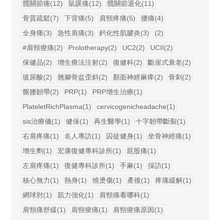
髖關節痛(12)
鼠蹊痛(12)
髖關節退化(11)
骨質疏鬆(7)
下背痛(5)
肩頸疼痛(5)
腰痛(4)
全身痛(3)
急性肩痛(3)
鈣化性肌腱炎(3)
(2)
#肩頸痠痛(2)
Prolotherapy(2)
UC2(2)
UCII(2)
保健品(2)
增生療法注射(2)
復健科(2)
斷崖式衰老(2)
玻尿酸(2)
翹腳骨盆歪斜(2)
顏面神經麻痺(2)
骨刺(2)
髂腰韌帶(2)
PRP(1)
PRP增生治療(1)
PlateletRichPlasma(1)
cervicogenicheadache(1)
sis治療儀(1)
健保(1)
再生醫學(1)
十字韌帶斷裂(1)
右肩疼痛(1)
名人專訪(1)
囚徒健身(1)
坐骨神經痛(1)
增生劑(1)
宏康復健專科診所(1)
屁股痛(1)
左肩疼痛(1)
復健專科診所(1)
手麻(1)
採訪(1)
核心無力(1)
熱身(1)
燒燙傷(1)
產後(1)
疼痛緩解(1)
網球肘(1)
肌力強化(1)
肩頸痛看哪科(1)
肩頸痛舒緩(1)
肩頸痠痛(1)
肩頸痠痛原因(1)