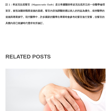
註 1：希波克拉底誓言（Hippocratic Oath）是古希臘醫師希波克拉底所立的一份醫學倫理
宣言，被視為醫師職業道德的基礎。誓言內容強調醫師應以病人的利益為優先，保持醫學的
道德與專業操守。現代醫學中，許多國家的醫學生畢業時會參考此誓言進行宣誓，但誓言的
具體內容已根據時代需求有所修訂。
RELATED POSTS