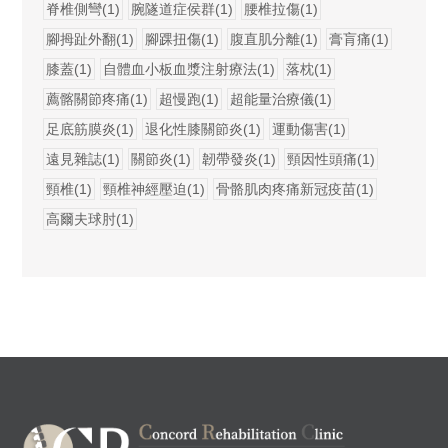
脊椎側彎(1)
腕隧道症侯群(1)
腰椎拉傷(1)
腳拇趾外翻(1)
腳踝扭傷(1)
腹直肌分離(1)
膏肓痛(1)
膝蓋(1)
自體血小板血漿注射療法(1)
落枕(1)
薦髂關節疼痛(1)
超慢跑(1)
超能量治療儀(1)
足底筋膜炎(1)
退化性膝關節炎(1)
運動傷害(1)
遠見雜誌(1)
關節炎(1)
韌帶發炎(1)
頸因性頭痛(1)
頸椎(1)
頸椎神經壓迫(1)
骨骼肌肉疼痛新冠疫苗(1)
高爾夫球肘(1)