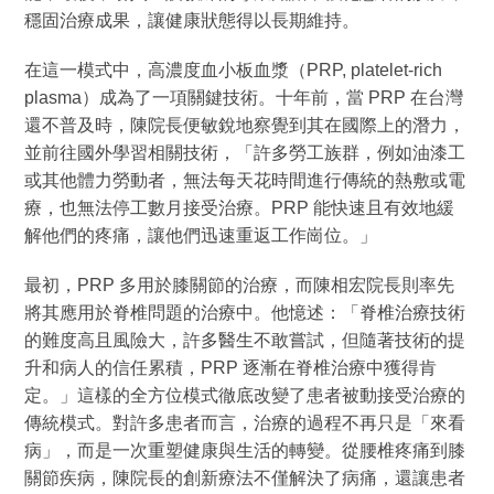
穩固治療成果，讓健康狀態得以長期維持。
在這一模式中，高濃度血小板血漿（PRP, platelet-rich
plasma）成為了一項關鍵技術。十年前，當 PRP 在台灣
還不普及時，陳院長便敏銳地察覺到其在國際上的潛力，
並前往國外學習相關技術，「許多勞工族群，例如油漆工
或其他體力勞動者，無法每天花時間進行傳統的熱敷或電
療，也無法停工數月接受治療。PRP 能快速且有效地緩
解他們的疼痛，讓他們迅速重返工作崗位。」
最初，PRP 多用於膝關節的治療，而陳相宏院長則率先
將其應用於脊椎問題的治療中。他憶述：「脊椎治療技術
的難度高且風險大，許多醫生不敢嘗試，但隨著技術的提
升和病人的信任累積，PRP 逐漸在脊椎治療中獲得肯
定。」這樣的全方位模式徹底改變了患者被動接受治療的
傳統模式。對許多患者而言，治療的過程不再只是「來看
病」，而是一次重塑健康與生活的轉變。從腰椎疼痛到膝
關節疾病，陳院長的創新療法不僅解決了病痛，還讓患者