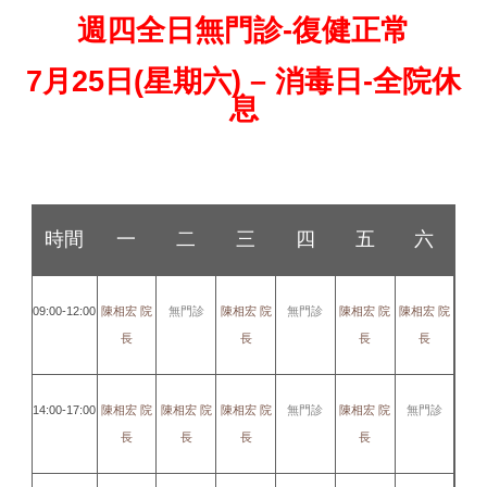
週四全日無門診-復健正常
7月25日(星期六) – 消毒日-全院休
息
時間
一
二
三
四
五
六
09:00-12:00
陳相宏 院
無門診
陳相宏 院
無門診
陳相宏 院
陳相宏 院
長
長
長
長
14:00-17:00
陳相宏 院
陳相宏 院
陳相宏 院
無門診
陳相宏 院
無門診
長
長
長
長