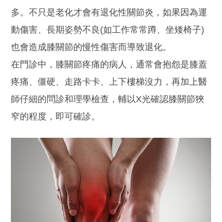
多。不只是老化才會有退化性關節炎，如果因為運
動傷害、長期姿勢不良(如工作常常蹲、坐矮椅子)
也會造成膝關節的慢性傷害而導致退化。
在門診中，膝關節疼痛的病人，通常會抱怨是膝蓋
疼痛、僵硬、走路卡卡、上下樓梯沒力，再加上醫
師仔細的問診和理學檢查，輔以X光確認膝關節狹
窄的程度，即可確診。