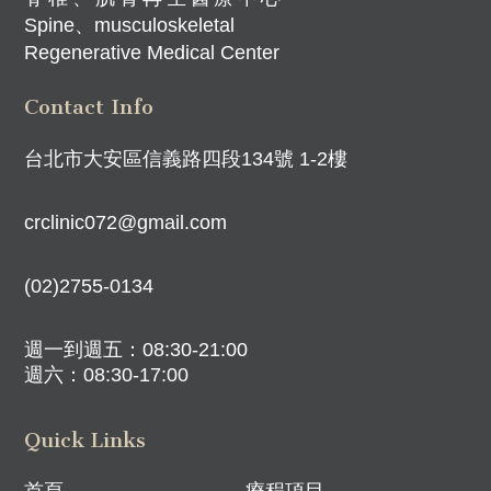
Spine、musculoskeletal
Regenerative Medical Center
Contact Info
台北市大安區信義路四段134號 1-2樓
crclinic072@gmail.com
(02)2755-0134
週一到週五：08:30-21:00
週六：08:30-17:00
Quick Links