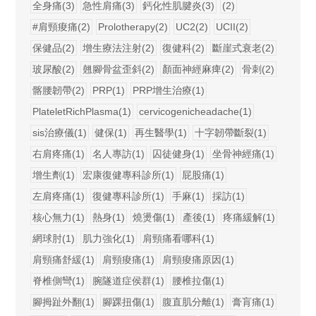
全身痛(3)
急性肩痛(3)
鈣化性肌腱炎(3)
(2)
#肩頸痠痛(2)
Prolotherapy(2)
UC2(2)
UCII(2)
保健品(2)
增生療法注射(2)
復健科(2)
斷崖式衰老(2)
玻尿酸(2)
翹腳骨盆歪斜(2)
顏面神經麻痺(2)
骨刺(2)
髂腰韌帶(2)
PRP(1)
PRP增生治療(1)
PlateletRichPlasma(1)
cervicogenicheadache(1)
sis治療儀(1)
健保(1)
再生醫學(1)
十字韌帶斷裂(1)
右肩疼痛(1)
名人專訪(1)
囚徒健身(1)
坐骨神經痛(1)
增生劑(1)
宏康復健專科診所(1)
屁股痛(1)
左肩疼痛(1)
復健專科診所(1)
手麻(1)
採訪(1)
核心無力(1)
熱身(1)
燒燙傷(1)
產後(1)
疼痛緩解(1)
網球肘(1)
肌力強化(1)
肩頸痛看哪科(1)
肩頸痛舒緩(1)
肩頸痠痛(1)
肩頸痠痛原因(1)
脊椎側彎(1)
腕隧道症侯群(1)
腰椎拉傷(1)
腳拇趾外翻(1)
腳踝扭傷(1)
腹直肌分離(1)
膏肓痛(1)