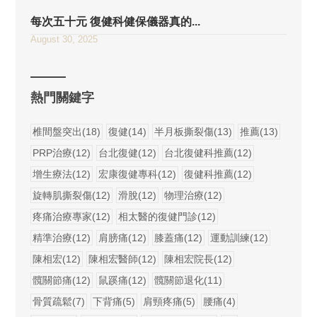
每次五十元 復健科健保儀器真的...
August 30, 2025
熱門關鍵字
椎間盤突出(18)
復健(14)
半月板撕裂傷(13)
推薦(13)
PRP治療(12)
台北復健(12)
台北復健科推薦(12)
增生療法(12)
宏康復健專科(12)
復健科推薦(12)
旋轉肌撕裂傷(12)
滑脫(12)
物理治療(12)
疼痛治療專家(12)
相太醫的復健門診(12)
精準治療(12)
肩膀痛(12)
膝蓋痛(12)
運動訓練(12)
陳相宏(12)
陳相宏醫師(12)
陳相宏院長(12)
髖關節痛(12)
鼠蹊痛(12)
髖關節退化(11)
骨質疏鬆(7)
下背痛(5)
肩頸疼痛(5)
腰痛(4)