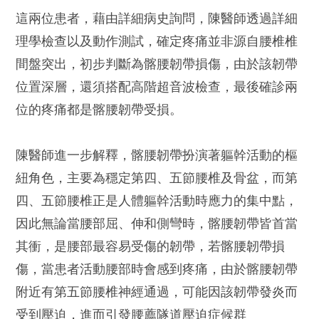
這兩位患者，藉由詳細病史詢問，陳醫師透過詳細
理學檢查以及動作測試，確定疼痛並非源自腰椎椎
間盤突出，初步判斷為髂腰韌帶損傷，由於該韌帶
位置深層，還須搭配高階超音波檢查，最後確診兩
位的疼痛都是髂腰韌帶受損。
陳醫師進一步解釋，髂腰韌帶扮演著軀幹活動的樞
紐角色，主要為穩定第四、五節腰椎及骨盆，而第
四、五節腰椎正是人體軀幹活動時應力的集中點，
因此無論當腰部屈、伸和側彎時，髂腰韌帶皆首當
其衝，是腰部最容易受傷的韌帶，若髂腰韌帶損
傷，當患者活動腰部時會感到疼痛，由於髂腰韌帶
附近有第五節腰椎神經通過，可能因該韌帶發炎而
受到壓迫，進而引發腰薦隧道壓迫症候群