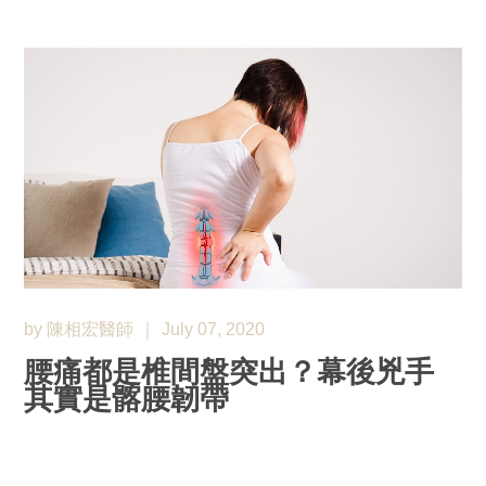
by 陳相宏醫師
July 07, 2020
腰痛都是椎間盤突出？幕後兇手
其實是髂腰韌帶