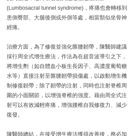
(Lumbosacral tunnel syndrome)，疼痛也會轉移到
患側臀部、大腿後側或外側等處，相當類似坐骨神
經痛。
治療方面，為了修復並強化髂腰韌帶，陳醫師建議
採行周全式增生療法，作法為在超音波導引之下，
將增生劑（如自體血小板生長因子、高濃度葡萄糖
水等）直接注射至髂腰韌帶損傷處，以啟動增生機
制修復韌帶；除了韌帶的注射，同時也注射脊椎周
圍的小面關節，以增強脊椎的強度。藉由周全式注
射可以有效減輕疼痛，增強腰椎自我修復力、減少
復發。
陳醫師總結，在接受增生療法獲得改善後，務必加