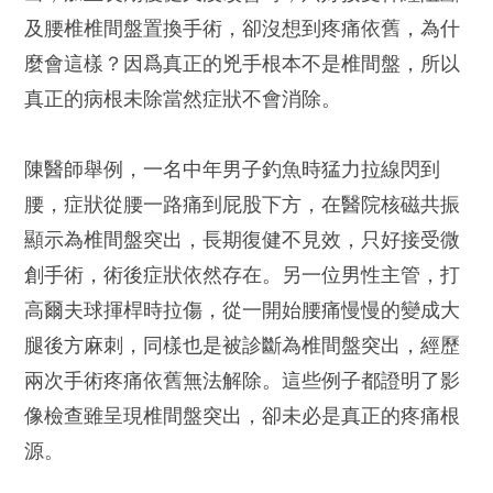
及腰椎椎間盤置換手術，卻沒想到疼痛依舊，為什
麼會這樣？因爲真正的兇手根本不是椎間盤，所以
真正的病根未除當然症狀不會消除。
陳醫師舉例，一名中年男子釣魚時猛力拉線閃到
腰，症狀從腰一路痛到屁股下方，在醫院核磁共振
顯示為椎間盤突出，長期復健不見效，只好接受微
創手術，術後症狀依然存在。另一位男性主管，打
高爾夫球揮桿時拉傷，從一開始腰痛慢慢的變成大
腿後方麻刺，同樣也是被診斷為椎間盤突出，經歷
兩次手術疼痛依舊無法解除。這些例子都證明了影
像檢查雖呈現椎間盤突出，卻未必是真正的疼痛根
源。