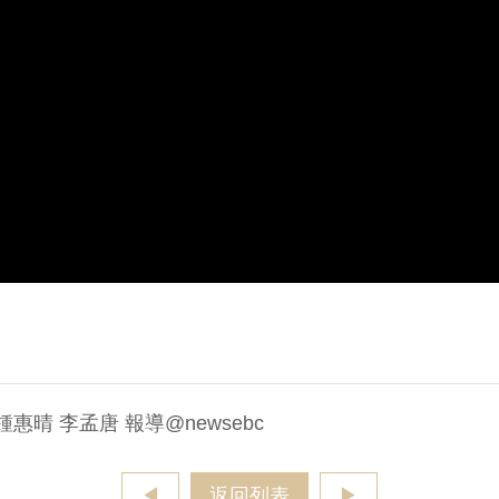
 李孟唐 報導‪@newsebc‬
◀
返回列表
▶