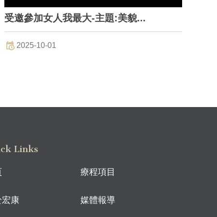
受邀參加女人我最大-主題:美貌...
2
2025-10-01
年
ck Links
頁
療程項目
於宏康
媒體報導