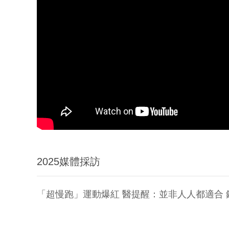
2025媒體採訪
「超慢跑」運動爆紅 醫提醒：並非人人都適合 鍾惠晴