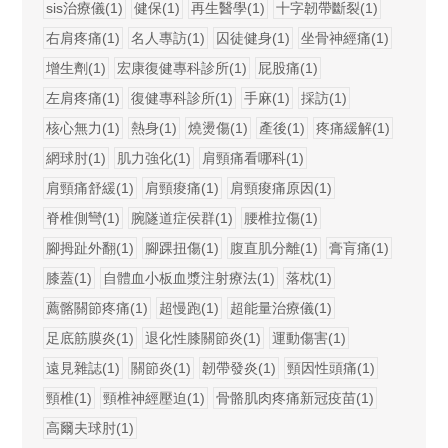
sis治療儀(1)
健保(1)
再生醫學(1)
十字韌帶斷裂(1)
右肩疼痛(1)
名人專訪(1)
囚徒健身(1)
坐骨神經痛(1)
增生劑(1)
宏康復健專科診所(1)
屁股痛(1)
左肩疼痛(1)
復健專科診所(1)
手麻(1)
採訪(1)
核心無力(1)
熱身(1)
燒燙傷(1)
產後(1)
疼痛緩解(1)
網球肘(1)
肌力強化(1)
肩頸痛看哪科(1)
肩頸痛舒緩(1)
肩頸痠痛(1)
肩頸痠痛原因(1)
脊椎側彎(1)
腕隧道症侯群(1)
腰椎拉傷(1)
腳拇趾外翻(1)
腳踝扭傷(1)
腹直肌分離(1)
膏肓痛(1)
膝蓋(1)
自體血小板血漿注射療法(1)
落枕(1)
薦髂關節疼痛(1)
超慢跑(1)
超能量治療儀(1)
足底筋膜炎(1)
退化性膝關節炎(1)
運動傷害(1)
遠見雜誌(1)
關節炎(1)
韌帶發炎(1)
頸因性頭痛(1)
頸椎(1)
頸椎神經壓迫(1)
骨骼肌肉疼痛新冠疫苗(1)
高爾夫球肘(1)