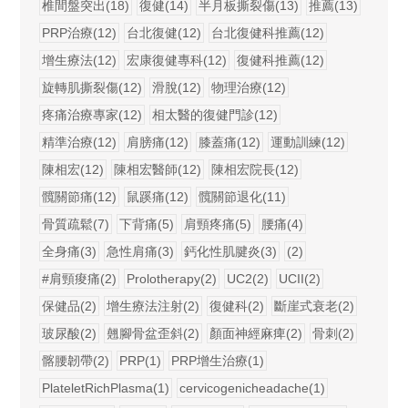
椎間盤突出(18)
復健(14)
半月板撕裂傷(13)
推薦(13)
PRP治療(12)
台北復健(12)
台北復健科推薦(12)
增生療法(12)
宏康復健專科(12)
復健科推薦(12)
旋轉肌撕裂傷(12)
滑脫(12)
物理治療(12)
疼痛治療專家(12)
相太醫的復健門診(12)
精準治療(12)
肩膀痛(12)
膝蓋痛(12)
運動訓練(12)
陳相宏(12)
陳相宏醫師(12)
陳相宏院長(12)
髖關節痛(12)
鼠蹊痛(12)
髖關節退化(11)
骨質疏鬆(7)
下背痛(5)
肩頸疼痛(5)
腰痛(4)
全身痛(3)
急性肩痛(3)
鈣化性肌腱炎(3)
(2)
#肩頸痠痛(2)
Prolotherapy(2)
UC2(2)
UCII(2)
保健品(2)
增生療法注射(2)
復健科(2)
斷崖式衰老(2)
玻尿酸(2)
翹腳骨盆歪斜(2)
顏面神經麻痺(2)
骨刺(2)
髂腰韌帶(2)
PRP(1)
PRP增生治療(1)
PlateletRichPlasma(1)
cervicogenicheadache(1)