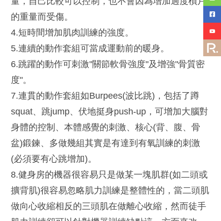
量，自己比較可以控制，也不會因為增加過度槓片
的重量而受傷。
4.短時間增加肌肉訓練的強度。
5.連續的動作套組可當成運動前的暖身。
6.跳躍的動作可刺激"關節軟骨強度"及增強"骨質密
度"。
7.連貫的動作套組如Burpees(波比跳)，包括了蹲
squat、跳jump、伏地挺身push-up，可增加大腦對
身體的控制、本體感覺的刺激、核心(背、腹、骨
盆)鍛鍊、多做幾組其實是有達到有氧訓練的刺激
(必須要有心跳增加)。
8.健身房的機器很容易只是做某一塊肌群(如二頭或
擴背肌)很容易忽略肌力訓練是整體性的，當二頭肌
做向心收縮相反的三頭肌在做離心收縮，然而徒手