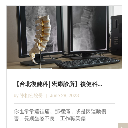
【台北復健科│宏康診所】復健科...
by 陳相宏院長
June 28, 2023
你也常常這裡痛、那裡痛，或是因運動傷
害、長期坐姿不良、工作職業傷...