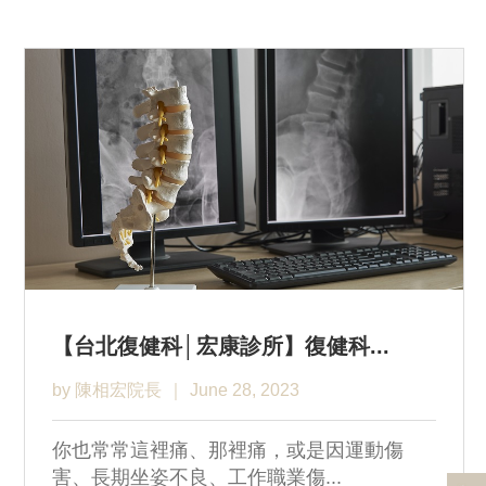
【台北復健科│宏康診所】復健科...
by 陳相宏院長
June 28, 2023
你也常常這裡痛、那裡痛，或是因運動傷
害、長期坐姿不良、工作職業傷...