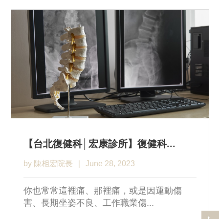
【台北復健科│宏康診所】復健科...
by 陳相宏院長
June 28, 2023
你也常常這裡痛、那裡痛，或是因運動傷
害、長期坐姿不良、工作職業傷...