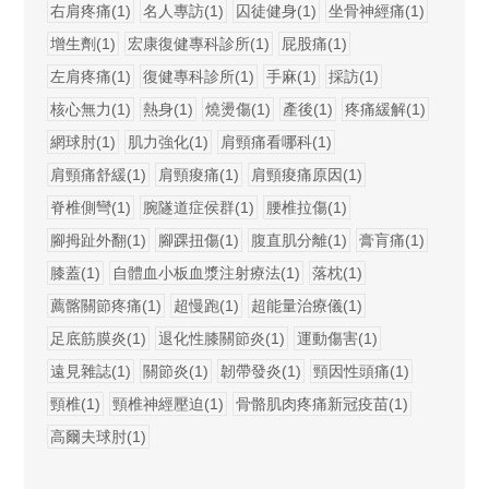
右肩疼痛(1)
名人專訪(1)
囚徒健身(1)
坐骨神經痛(1)
增生劑(1)
宏康復健專科診所(1)
屁股痛(1)
左肩疼痛(1)
復健專科診所(1)
手麻(1)
採訪(1)
核心無力(1)
熱身(1)
燒燙傷(1)
產後(1)
疼痛緩解(1)
網球肘(1)
肌力強化(1)
肩頸痛看哪科(1)
肩頸痛舒緩(1)
肩頸痠痛(1)
肩頸痠痛原因(1)
脊椎側彎(1)
腕隧道症侯群(1)
腰椎拉傷(1)
腳拇趾外翻(1)
腳踝扭傷(1)
腹直肌分離(1)
膏肓痛(1)
膝蓋(1)
自體血小板血漿注射療法(1)
落枕(1)
薦髂關節疼痛(1)
超慢跑(1)
超能量治療儀(1)
足底筋膜炎(1)
退化性膝關節炎(1)
運動傷害(1)
遠見雜誌(1)
關節炎(1)
韌帶發炎(1)
頸因性頭痛(1)
頸椎(1)
頸椎神經壓迫(1)
骨骼肌肉疼痛新冠疫苗(1)
高爾夫球肘(1)