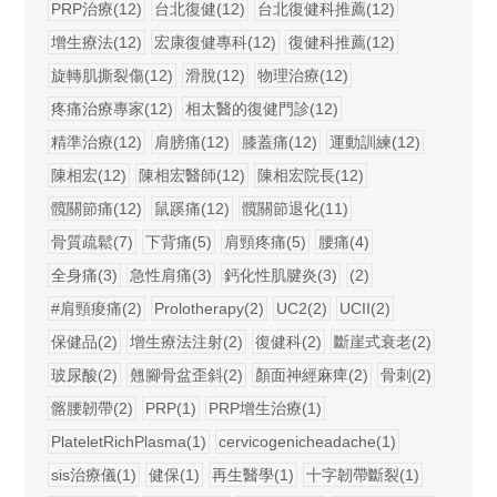
PRP治療(12)
台北復健(12)
台北復健科推薦(12)
增生療法(12)
宏康復健專科(12)
復健科推薦(12)
旋轉肌撕裂傷(12)
滑脫(12)
物理治療(12)
疼痛治療專家(12)
相太醫的復健門診(12)
精準治療(12)
肩膀痛(12)
膝蓋痛(12)
運動訓練(12)
陳相宏(12)
陳相宏醫師(12)
陳相宏院長(12)
髖關節痛(12)
鼠蹊痛(12)
髖關節退化(11)
骨質疏鬆(7)
下背痛(5)
肩頸疼痛(5)
腰痛(4)
全身痛(3)
急性肩痛(3)
鈣化性肌腱炎(3)
(2)
#肩頸痠痛(2)
Prolotherapy(2)
UC2(2)
UCII(2)
保健品(2)
增生療法注射(2)
復健科(2)
斷崖式衰老(2)
玻尿酸(2)
翹腳骨盆歪斜(2)
顏面神經麻痺(2)
骨刺(2)
髂腰韌帶(2)
PRP(1)
PRP增生治療(1)
PlateletRichPlasma(1)
cervicogenicheadache(1)
sis治療儀(1)
健保(1)
再生醫學(1)
十字韌帶斷裂(1)