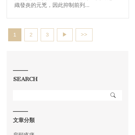
織發炎的元兇，因此抑制前列...
1
2
3
▶
>>
SEARCH
文章分類